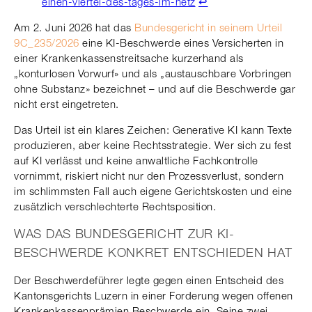
einen-viertel-des-tages-im-netz
↩︎
Am 2. Juni 2026 hat das
Bundesgericht in seinem Urteil
9C_235/2026
eine KI-Beschwerde eines Versicherten in
einer Krankenkassenstreitsache kurzerhand als
„konturlosen Vorwurf» und als „austauschbare Vorbringen
ohne Substanz» bezeichnet – und auf die Beschwerde gar
nicht erst eingetreten.
Das Urteil ist ein klares Zeichen: Generative KI kann Texte
produzieren, aber keine Rechtsstrategie. Wer sich zu fest
auf KI verlässt und keine anwaltliche Fachkontrolle
vornimmt, riskiert nicht nur den Prozessverlust, sondern
im schlimmsten Fall auch eigene Gerichtskosten und eine
zusätzlich verschlechterte Rechtsposition.
WAS DAS BUNDESGERICHT ZUR KI-
BESCHWERDE KONKRET ENTSCHIEDEN HAT
Der Beschwerdeführer legte gegen einen Entscheid des
Kantonsgerichts Luzern in einer Forderung wegen offenen
Krankenkassenprämien Beschwerde ein. Seine zwei