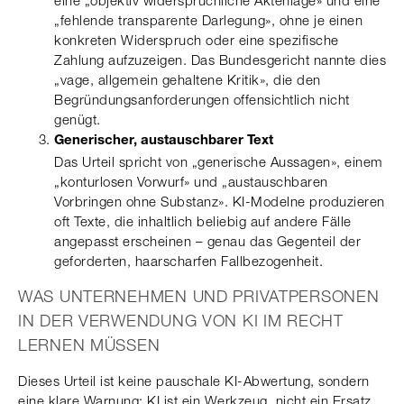
eine „objektiv widersprüchliche Aktenlage» und eine
„fehlende transparente Darlegung», ohne je einen
konkreten Widerspruch oder eine spezifische
Zahlung aufzuzeigen. Das Bundesgericht nannte dies
„vage, allgemein gehaltene Kritik», die den
Begründungsanforderungen offensichtlich nicht
genügt.
Generischer, austauschbarer Text
Das Urteil spricht von „generische Aussagen», einem
„konturlosen Vorwurf» und „austauschbaren
Vorbringen ohne Substanz». KI-Modelne produzieren
oft Texte, die inhaltlich beliebig auf andere Fälle
angepasst erscheinen – genau das Gegenteil der
geforderten, haarscharfen Fallbezogenheit.
WAS UNTERNEHMEN UND PRIVATPERSONEN
IN DER VERWENDUNG VON KI IM RECHT
LERNEN MÜSSEN
Dieses Urteil ist keine pauschale KI-Abwertung, sondern
eine klare Warnung: KI ist ein Werkzeug, nicht ein Ersatz