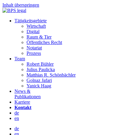
Inhalt überspringen
Tätigkeitsgebiete
Wirtschaft
Digital
Raum & Tier
Öffentliches Recht
Notariat
Prozess
Team
Robert Bühler
Julius Paulicka
Matthias R. Schönbächler
Golnaz Jafari
Yanick Haag
News &
Publikationen
Karriere
Kontakt
de
en
de
en