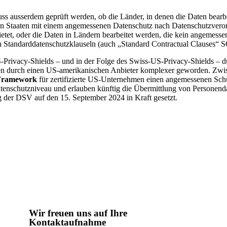
uss ausserdem geprüft werden, ob die Länder, in denen die Daten bear
e von Staaten mit einem angemessenen Datenschutz nach Datenschutzvero
etet, oder die Daten in Ländern bearbeitet werden, die kein angemess
n Standarddatenschutzklauseln (auch „Standard Contractual Clauses“ 
S-Privacy-Shields – und in der Folge des Swiss-US-Privacy-Shields – d
en durch einen US-amerikanischen Anbieter komplexer geworden. Zwisc
 Framework
für zertifizierte US-Unternehmen einen angemessenen Schu
enschutzniveau und erlauben künftig die Übermittlung von Personenda
g der DSV auf den 15. September 2024 in Kraft gesetzt.
Wir freuen uns auf Ihre
Kontaktaufnahme