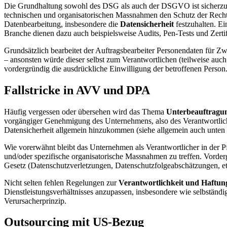
Die Grundhaltung sowohl des DSG als auch der DSGVO ist sicherzuste
technischen und organisatorischen Massnahmen den Schutz der Recht
Datenbearbeitung, insbesondere die
Datensicherheit
festzuhalten. E
Branche dienen dazu auch beispielsweise Audits, Pen-Tests und Zert
Grundsätzlich bearbeitet der Auftragsbearbeiter Personendaten für Zw
– ansonsten würde dieser selbst zum Verantwortlichen (teilweise auc
vordergründig die ausdrückliche Einwilligung der betroffenen Person
Fallstricke in AVV und DPA
Häufig vergessen oder übersehen wird das Thema
Unterbeauftragu
vorgängiger Genehmigung des Unternehmens, also des Verantwortlic
Datensicherheit allgemein hinzukommen (siehe allgemein auch unten
Wie vorerwähnt bleibt das Unternehmen als Verantwortlicher in der Pf
und/oder spezifische organisatorische Massnahmen zu treffen. Vorder
Gesetz (Datenschutzverletzungen, Datenschutzfolgeabschätzungen, et
Nicht selten fehlen Regelungen zur
Verantwortlichkeit und Haftun
Dienstleistungsverhältnisses anzupassen, insbesondere wie selbständi
Verursacherprinzip.
Outsourcing mit US-Bezug