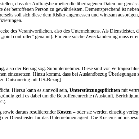
llen, dass der Auftragsbearbeiter die übertragenen Daten nur gemäss
e der betroffenen Person zu gewährleisten. Dementsprechend ist nebe
inerseits soll sich diese dem Risiko angemessen und wirksam ausprägen,
ifizierungen.
ecke des Verantwortlichen, also des Unternehmens. Als Dienstleister, d
h „joint controller“ genannt). Für eine solche Zweckänderung muss er
.
ng
, also der Beizug sog. Subunternehmer. Diese sind vor Vertragsschlu
hen einzusetzen. Hinzu kommt, dass bei Auslandbezug Überlegungen 
 zu Outsourcing mit US-Bezug).
licht. Hierzu kann es sinnvoll sein,
Unterstützungspflichten
mit vertr
gründig geht es dabei um die Betroffenenrechte (Auskunft, Berichtigu
c.).
g
sowie daraus resultierender
Kosten
– oder sie werden einseitig verleg
g der Dienstleister für das Unternehmen agiert. Die Kosten sind insbe