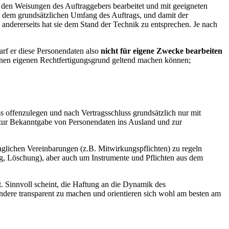
 den Weisungen des Auftraggebers bearbeitet und mit geeigneten
n dem grundsätzlichen Umfang des Auftrags, und damit der
 andererseits hat sie dem Stand der Technik zu entsprechen. Je nach
arf er diese Personendaten also
nicht für eigene Zwecke bearbeiten
 einen eigenen Rechtfertigungsgrund geltend machen können;
ss offenzulegen und nach Vertragsschluss grundsätzlich nur mit
zur Bekanntgabe von Personendaten ins Ausland und zur
aglichen Vereinbarungen (z.B. Mitwirkungspflichten) zu regeln
ng, Löschung), aber auch um Instrumente und Pflichten aus dem
t. Sinnvoll scheint, die Haftung an die Dynamik des
sondere transparent zu machen und orientieren sich wohl am besten am