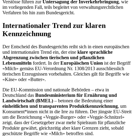
Verstösse führen zur
Untersagung der Inverkehrbringung
, wie
im vorliegenden Fall, teils begleitet von verwaltungsrechtlichen
Verfahren bis hin zum Bundesgericht.
Internationaler Trend zur klaren
Kennzeichnung
Der Entscheid des Bundesgerichts reiht sich in einen europäischen
und internationalen Trend ein, der eine
klare sprachliche
Abgrenzung zwischen tierischen und pflanzlichen
Lebensmitteln
fordert. In der
Europäischen Union
ist der Begriff
«Milch» gemäss EU-Verordnung Nr. 1308/2013 ausschliesslich
tierischen Erzeugnissen vorbehalten. Gleiches gilt für Begriffe wie
«Käse» oder «Butter».
Die EU-Kommission und nationale Behörden – etwa in
Deutschland das
Bundesministerium für Ernährung und
Landwirtschaft (BMEL)
– betonen die Bedeutung einer
einheitlichen und transparenten Produktkennzeichnung
, um
Konsument*innen nicht in die Irre zu führen. Der jüngste EU-Streit
um die Bezeichnung «Veggie-Burger» oder «Veggie-Schnitzel»
zeigt, dass der Gesetzgeber zwar mehr Spielraum für pflanzliche
Produkte gewährt, gleichzeitig aber klare Grenzen zieht, sobald
geschützte Begriffe wie «Milch» betroffen sind.