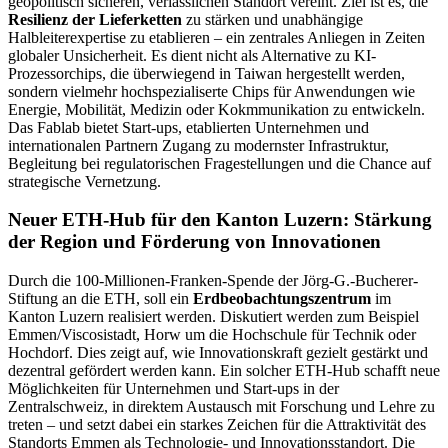
geopolitisch sicheren, verlässlichen Standort vereint. Ziel ist es, die
Resilienz der Lieferketten
zu stärken und unabhängige
Halbleiterexpertise zu etablieren – ein zentrales Anliegen in Zeiten
globaler Unsicherheit. Es dient nicht als Alternative zu KI-
Prozessorchips, die überwiegend in Taiwan hergestellt werden,
sondern vielmehr hochspezialiserte Chips für Anwendungen wie
Energie, Mobilität, Medizin oder Kokmmunikation zu entwickeln.
Das Fablab bietet Start-ups, etablierten Unternehmen und
internationalen Partnern Zugang zu modernster Infrastruktur,
Begleitung bei regulatorischen Fragestellungen und die Chance auf
strategische Vernetzung.
Neuer ETH-Hub für den Kanton Luzern: Stärkung
der Region und Förderung von Innovationen
Durch die 100-Millionen-Franken-Spende der Jörg-G.-Bucherer-
Stiftung an die ETH, soll ein
Erdbeobachtungszentrum
im
Kanton Luzern realisiert werden. Diskutiert werden zum Beispiel
Emmen/Viscosistadt, Horw um die Hochschule für Technik oder
Hochdorf. Dies zeigt auf, wie Innovationskraft gezielt gestärkt und
dezentral gefördert werden kann. Ein solcher ETH-Hub schafft neue
Möglichkeiten für Unternehmen und Start-ups in der
Zentralschweiz, in direktem Austausch mit Forschung und Lehre zu
treten – und setzt dabei ein starkes Zeichen für die Attraktivität des
Standorts Emmen als Technologie- und Innovationsstandort. Die