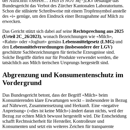
der Aufschrift
«SHHH… THIS IS NOT M[*]LK»
bestätigte das
Bundesgericht das Verbot des Zürcher Kantonalen Laboratoriums.
Schon die stilisierte Schreibweise mit einem Tropfensymbol anstelle
des «i» genüge, um den Eindruck einer Bezugnahme auf Milch zu
erwecken.
Das Gericht stützt sich dabei auf seine
Rechtsprechung aus 2025
(Urteil 2C_26/2023)
, wonach Bezeichnungen wie «Milch»,
«Rahm» oder «Joghurt» gemäss
Lebensmittelgesetz (LMG)
und
den
Lebensmittelverordnungen (insbesondere der LGV)
geschützte Sachbezeichnungen für tierische Erzeugnisse sind.
Solche Begriffe dürfen nur für Produkte verwendet werden, die
tatsächlich aus Milch tierischen Ursprungs hergestellt sind.
Abgrenzung und Konsumentenschutz im
Vordergrund
Das Bundesgericht betont, dass der Begriff «Milch» beim
Konsumierenden klare Erwartungen weckt – insbesondere in Bezug
auf Nährwert, Zusammensetzung und Herkunft. Eine «negative
Anpreisung» («dies ist keine Milch») ändert daran nichts, weil der
Bezug zur echten Milch bewusst hergestellt wird. Die Entscheidung
schafft Rechtssicherheit für Hersteller, Kontrolleure und
Konsumenten und setzt ein weiteres Zeichen für transparente