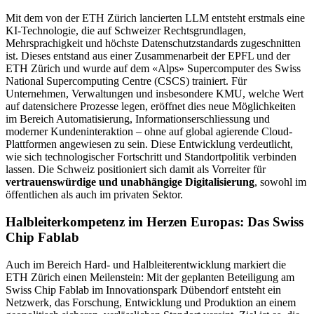
Mit dem von der ETH Zürich lancierten LLM entsteht erstmals eine
KI-Technologie, die auf Schweizer Rechtsgrundlagen,
Mehrsprachigkeit und höchste Datenschutzstandards zugeschnitten
ist. Dieses entstand aus einer Zusammenarbeit der EPFL und der
ETH Zürich und wurde auf dem «Alps» Supercomputer des Swiss
National Supercomputing Centre (CSCS) trainiert. Für
Unternehmen, Verwaltungen und insbesondere KMU, welche Wert
auf datensichere Prozesse legen, eröffnet dies neue Möglichkeiten
im Bereich Automatisierung, Informationserschliessung und
moderner Kundeninteraktion – ohne auf global agierende Cloud-
Plattformen angewiesen zu sein. Diese Entwicklung verdeutlicht,
wie sich technologischer Fortschritt und Standortpolitik verbinden
lassen. Die Schweiz positioniert sich damit als Vorreiter für
vertrauenswürdige und unabhängige Digitalisierung
, sowohl im
öffentlichen als auch im privaten Sektor.
Halbleiterkompetenz im Herzen Europas: Das Swiss
Chip Fablab
Auch im Bereich Hard- und Halbleiterentwicklung markiert die
ETH Zürich einen Meilenstein: Mit der geplanten Beteiligung am
Swiss Chip Fablab im Innovationspark Dübendorf entsteht ein
Netzwerk, das Forschung, Entwicklung und Produktion an einem