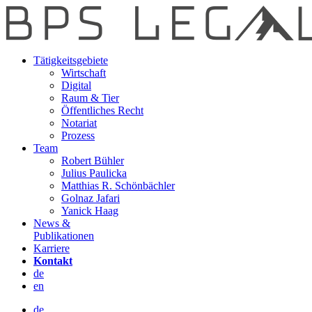
Tätigkeitsgebiete
Wirtschaft
Digital
Raum & Tier
Öffentliches Recht
Notariat
Prozess
Team
Robert Bühler
Julius Paulicka
Matthias R. Schönbächler
Golnaz Jafari
Yanick Haag
News &
Publikationen
Karriere
Kontakt
de
en
de