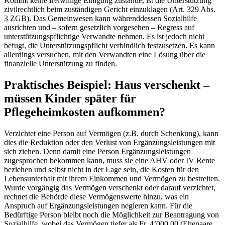
Kommt keine freiwillige Einigung zustande, ist die Unterstützung
zivilrechtlich beim zuständigen Gericht einzuklagen (Art. 329 Abs.
3 ZGB). Das Gemeinwesen kann währenddessen Sozialhilfe
ausrichten und – sofern gesetzlich vorgesehen – Regress auf
unterstützungspflichtige Verwandte nehmen. Es ist jedoch nicht
befugt, die Unterstützungspflicht verbindlich festzusetzen. Es kann
allerdings versuchen, mit den Verwandten eine Lösung über die
finanzielle Unterstützung zu finden.
Praktisches Beispiel: Haus verschenkt –
müssen Kinder später für
Pflegeheimkosten aufkommen?
Verzichtet eine Person auf Vermögen (z.B. durch Schenkung), kann
dies die Reduktion oder den Verlust von Ergänzungsleistungen mit
sich ziehen. Denn damit eine Person Ergänzungsleistungen
zugesprochen bekommen kann, muss sie eine AHV oder IV Rente
beziehen und selbst nicht in der Lage sein, die Kosten für den
Lebensunterhalt mit ihrem Einkommen und Vermögen zu bestreiten.
Wurde vorgängig das Vermögen verschenkt oder darauf verzichtet,
rechnet die Behörde diese Vermögenswerte hinzu, was ein
Anspruch auf Ergänzungsleistungen negieren kann. Für die
Bedürftige Person bleibt noch die Möglichkeit zur Beantragung von
Sozialhilfe, wobei das Vermögen tiefer als Fr. 4’000.00 (Ehepaare