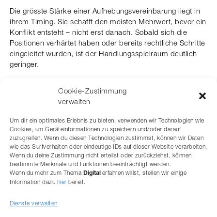
Die grösste Stärke einer Aufhebungsvereinbarung liegt in
ihrem Timing. Sie schafft den meisten Mehrwert, bevor ein
Konflikt entsteht – nicht erst danach. Sobald sich die
Positionen verhärtet haben oder bereits rechtliche Schritte
eingeleitet wurden, ist der Handlungsspielraum deutlich
geringer.
Für qualifizierte Arbeitnehmer bedeutet dies: Wer
Cookie-Zustimmung
frühzeitig handelt und seine Verhandlungsposition kennt,
verwalten
kann seinen Austritt nicht nur absichern, sondern aktiv
gestalten. Für Arbeitgeber ist es ein Instrument, um
Um dir ein optimales Erlebnis zu bieten, verwenden wir Technologien wie
Risiken zu minimieren und gleichzeitig Professionalität zu
Cookies, um Geräteinformationen zu speichern und/oder darauf
demonstrieren.
zuzugreifen. Wenn du diesen Technologien zustimmst, können wir Daten
wie das Surfverhalten oder eindeutige IDs auf dieser Website verarbeiten.
Eine gut strukturierte Abfindungsvereinbarung ist daher
Wenn du deine Zustimmung nicht erteilst oder zurückziehst, können
mehr als nur ein Vertrag. Sie ist ein strategisches
bestimmte Merkmale und Funktionen beeinträchtigt werden.
Wenn du mehr zum Thema
erfahren willst, stellen wir einige
Instrument für einen reibungslosen, diskreten und
Digital
Information dazu
hier
bereit.
zukunftsorientierten Übergang.
Dienste verwalten