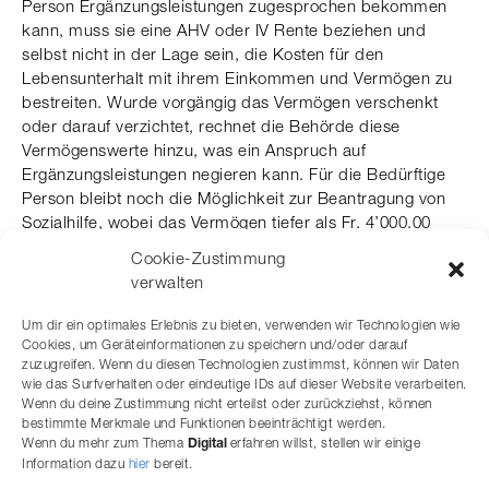
Person Ergänzungsleistungen zugesprochen bekommen
kann, muss sie eine AHV oder IV Rente beziehen und
selbst nicht in der Lage sein, die Kosten für den
Lebensunterhalt mit ihrem Einkommen und Vermögen zu
bestreiten. Wurde vorgängig das Vermögen verschenkt
oder darauf verzichtet, rechnet die Behörde diese
Vermögenswerte hinzu, was ein Anspruch auf
Ergänzungsleistungen negieren kann. Für die Bedürftige
Person bleibt noch die Möglichkeit zur Beantragung von
Sozialhilfe, wobei das Vermögen tiefer als Fr. 4’000.00
(Ehepaare Fr. 8’000.00) sein muss. Hier würde die
Cookie-Zustimmung
Behörde nach Ausrichtung prüfen, ob Verwandte aufgrund
verwalten
ihrer Unterstützungspflicht einen Beitrag leisten müssten.
Um dir ein optimales Erlebnis zu bieten, verwenden wir Technologien wie
Ein häufiger Fall betrifft pflegebedürftige Personen im
Cookies, um Geräteinformationen zu speichern und/oder darauf
Heim, deren Vermögen aufgebraucht ist. In solchen
zuzugreifen. Wenn du diesen Technologien zustimmst, können wir Daten
Konstellationen stellt sich regelmässig die Frage eines
wie das Surfverhalten oder eindeutige IDs auf dieser Website verarbeiten.
Wenn du deine Zustimmung nicht erteilst oder zurückziehst, können
Rückgriffs auf Kinder.
bestimmte Merkmale und Funktionen beeinträchtigt werden.
Wenn du mehr zum Thema
erfahren willst, stellen wir einige
Kontaktieren Sie uns gerne unverbindlich zu Fragen der
Digital
Information dazu
hier
bereit.
Verwandtenunterstützungspflicht.