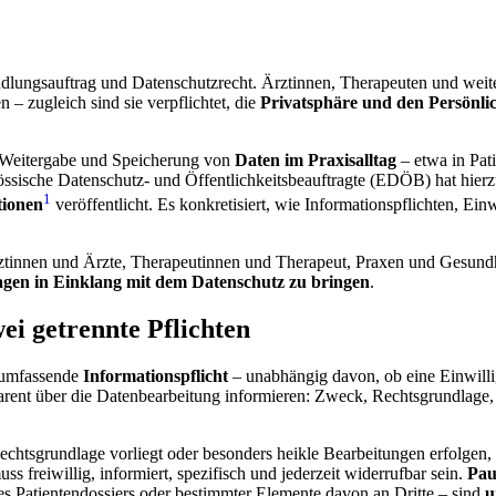
ndlungsauftrag und Datenschutzrecht. Ärztinnen, Therapeuten und wei
 – zugleich sind sie verpflichtet, die
Privatsphäre und den Persönlic
, Weitergabe und Speicherung von
Daten im Praxisalltag
– etwa in Pa
sische Datenschutz- und Öffentlichkeitsbeauftragte (EDÖB) hat hier
1
tionen
veröffentlicht. Es konkretisiert, wie Informationspflichten, Ei
ztinnen und Ärzte, Therapeutinnen und Therapeut, Praxen und Gesundh
gen in Einklang mit dem Datenschutz zu bringen
.
ei getrennte Pflichten
e umfassende
Informationspflicht
– unabhängig davon, ob eine Einwilli
parent über die Datenbearbeitung informieren: Zweck, Rechtsgrundla
chtsgrundlage vorliegt oder besonders heikle Bearbeitungen erfolgen,
s freiwillig, informiert, spezifisch und jederzeit widerrufbar sein.
Pau
s Patientendossiers oder bestimmter Elemente davon an Dritte – sind
u