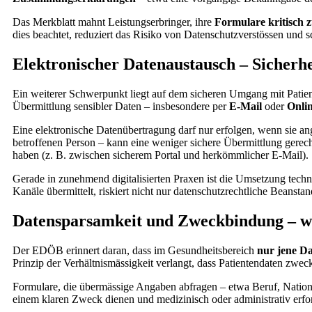
Das Merkblatt mahnt Leistungserbringer, ihre
Formulare kritisch 
dies beachtet, reduziert das Risiko von Datenschutzverstössen und s
Elektronischer Datenaustausch – Sicherhe
Ein weiterer Schwerpunkt liegt auf dem sicheren Umgang mit Patien
Übermittlung sensibler Daten – insbesondere per
E-Mail
oder
Onli
Eine elektronische Datenübertragung darf nur erfolgen, wenn sie a
betroffenen Person – kann eine weniger sichere Übermittlung gerecht
haben (z. B. zwischen sicherem Portal und herkömmlicher E-Mail).
Gerade in zunehmend digitalisierten Praxen ist die Umsetzung tech
Kanäle übermittelt, riskiert nicht nur datenschutzrechtliche Beanst
Datensparsamkeit und Zweckbindung – we
Der EDÖB erinnert daran, dass im Gesundheitsbereich
nur jene D
Prinzip der Verhältnismässigkeit verlangt, dass Patientendaten zw
Formulare, die übermässige Angaben abfragen – etwa Beruf, Nation
einem klaren Zweck dienen und medizinisch oder administrativ erfor