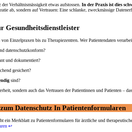
 der Verhältnismässigkeit etwas aufstossen.
In der Praxis ist dies sc
atie ab, sondern auf Vertrauen: Eine schlanke, zweckmässige Datenerf
 Gesundheitsdienstleister
 von Einzelpraxen bis zu Therapiezentren. Wer Patientendaten verarbeitet
 und datenschutzkonform?
ennt und dokumentiert?
ichend gesichert?
wendig
sind?
herheit, sondern auch das Vertrauen der Patientinnen und Patienten – d
 zum Datenschutz In Patientenformularen
 ein Merkblatt zu Patientenformularen für ärztliche und therapeutisch
aren
↩︎