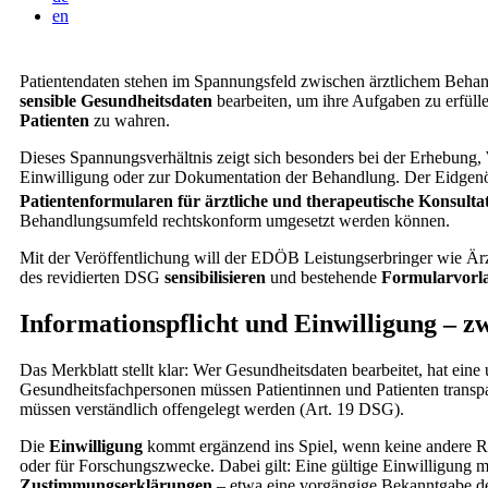
en
Patientendaten stehen im Spannungsfeld zwischen ärztlichem Beha
sensible Gesundheitsdaten
bearbeiten, um ihre Aufgaben zu erfüllen
Patienten
zu wahren.
Dieses Spannungsverhältnis zeigt sich besonders bei der Erhebung
Einwilligung oder zur Dokumentation der Behandlung. Der Eidgenös
Patientenformularen für ärztliche und therapeutische Konsulta
Behandlungsumfeld rechtskonform umgesetzt werden können.
Mit der Veröffentlichung will der EDÖB Leistungserbringer wie Är
des revidierten DSG
sensibilisieren
und bestehende
Formularvorla
Informationspflicht und Einwilligung – zw
Das Merkblatt stellt klar: Wer Gesundheitsdaten bearbeitet, hat ein
Gesundheitsfachpersonen müssen Patientinnen und Patienten trans
müssen verständlich offengelegt werden (Art. 19 DSG).
Die
Einwilligung
kommt ergänzend ins Spiel, wenn keine andere Re
oder für Forschungszwecke. Dabei gilt: Eine gültige Einwilligung mus
Zustimmungserklärungen
– etwa eine vorgängige Bekanntgabe de