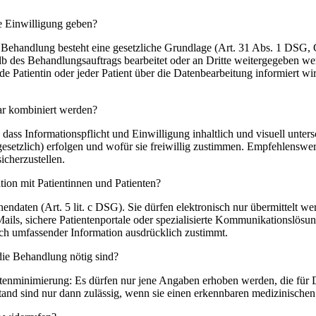
re Einwilligung geben?
Behandlung besteht eine gesetzliche Grundlage (Art. 31 Abs. 1 DSG, 
alb des Behandlungsauftrags bearbeitet oder an Dritte weitergegeben w
de Patientin oder jeder Patient über die Datenbearbeitung informiert w
ar kombiniert werden?
ass Informationspflicht und Einwilligung inhaltlich und visuell unter
etzlich) erfolgen und wofür sie freiwillig zustimmen. Empfehlenswert 
icherzustellen.
ion mit Patientinnen und Patienten?
daten (Art. 5 lit. c DSG). Sie dürfen elektronisch nur übermittelt we
Mails, sichere Patientenportale oder spezialisierte Kommunikationslösu
nach umfassender Information ausdrücklich zustimmt.
 die Behandlung nötig sind?
atenminimierung: Es dürfen nur jene Angaben erhoben werden, die für D
stand sind nur dann zulässig, wenn sie einen erkennbaren medizinische