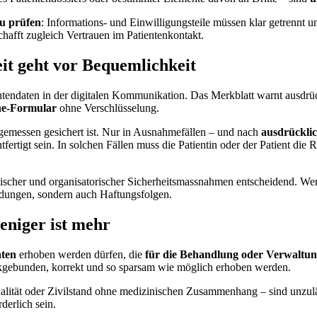
zu prüfen
: Informations- und Einwilligungsteile müssen klar getrennt un
chafft zugleich Vertrauen im Patientenkontakt.
it geht vor Bequemlichkeit
tendaten in der digitalen Kommunikation. Das Merkblatt warnt ausdrüc
ne-Formular
ohne Verschlüsselung.
ngemessen gesichert ist. Nur in Ausnahmefällen – und nach
ausdrücklic
fertigt sein. In solchen Fällen muss die Patientin oder der Patient die
nischer und organisatorischer Sicherheitsmassnahmen entscheidend. Wer
andungen, sondern auch Haftungsfolgen.
niger ist mehr
aten
erhoben werden dürfen, die
für die Behandlung oder Verwaltu
eckgebunden, korrekt und so sparsam wie möglich erhoben werden.
alität oder Zivilstand ohne medizinischen Zusammenhang – sind unzul
derlich sein.