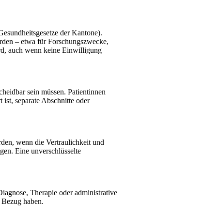
Gesundheitsgesetze der Kantone).
erden
– etwa f
ür Forschungszwecke,
ird, auch wenn keine Einwilligung
scheidbar sein müssen. Patientinnen
ist, separate Abschnitte oder
rden, wenn die Vertraulichkeit und
ngen. Eine unverschlüsselte
iagnose, Therapie oder administrative
n Bezug haben.