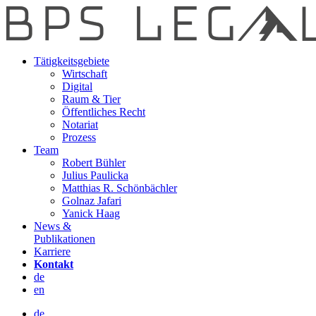
Tätigkeitsgebiete
Wirtschaft
Digital
Raum & Tier
Öffentliches Recht
Notariat
Prozess
Team
Robert Bühler
Julius Paulicka
Matthias R. Schönbächler
Golnaz Jafari
Yanick Haag
News &
Publikationen
Karriere
Kontakt
de
en
de