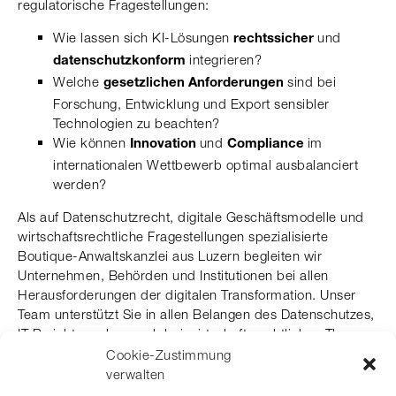
regulatorische Fragestellungen:
Wie lassen sich KI-Lösungen
und
rechtssicher
integrieren?
datenschutzkonform
Welche
sind bei
gesetzlichen Anforderungen
Forschung, Entwicklung und Export sensibler
Technologien zu beachten?
Wie können
und
im
Innovation
Compliance
internationalen Wettbewerb optimal ausbalanciert
werden?
Als auf Datenschutzrecht, digitale Geschäftsmodelle und
wirtschaftsrechtliche Fragestellungen spezialisierte
Boutique-Anwaltskanzlei aus Luzern begleiten wir
Unternehmen, Behörden und Institutionen bei allen
Herausforderungen der digitalen Transformation. Unser
Team unterstützt Sie in allen Belangen des Datenschutzes,
IT-Projekten, aber auch bei wirtschaftsrechtlichen Themen
wie Corporate Governance, Restrukturierungen und M&A.
Cookie-Zustimmung
Wir legen Wert auf rechtssichere Innovation,
verwalten
regulatorische Compliance und pragmatische Umsetzung.