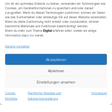
Um dir ein optimales Erlebnis zu bieten, verwenden wir Technologien wie
Von der Datenschutz-Folgeabschätzung über
Cookies, um Geräteinformationen zu speichern und/oder darauf
Lizenzverträge bis zur unternehmensübergreifenden
zuzugreifen. Wenn du diesen Technologien zustimmst, können wir Daten
Transformation profitieren Sie von unserer Expertise im
wie das Surfverhalten oder eindeutige IDs auf dieser Website verarbeiten.
digitalen und wirtschaftlichen Umfeld.
Wenn du deine Zustimmung nicht erteilst oder zurückziehst, können
bestimmte Merkmale und Funktionen beeinträchtigt werden.
Wenn du mehr zum Thema
Kontaktieren Sie uns unverbindlich zu Fragen zu
erfahren willst, stellen wir einige
Digital
Information dazu
hier
bereit.
digitalen Geschäftsmodellen.
Dienste verwalten
Akzeptieren
Ablehnen
Einstellungen ansehen
Cookie-
Rechtliche Hinweise und
Impressum
Impressum
Datenschutzerklärung
Richtlinie
Datenschutzerklärung