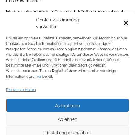
des Gewinns dar.
Medienunternehmen müssen sich künftig fragen, ob sich
.
grenzwertige Berichterstattung wirtschaftlich lohnt
Cookie-Zustimmung
Schwere Persönlichkeitsverletzungen können teuer
verwalten
werden, wenn Gerichte Gewinnherausgaben anordnen.
Um dir ein optimales Erlebnis zu bieten, verwenden wir Technologien wie
Der Entscheid unterstreicht, dass sich
Cookies, um Geräteinformationen zu speichern und/oder darauf
persönlichkeitsverletzende Berichterstattung auch
zuzugreifen. Wenn du diesen Technologien zustimmst, können wir Daten
wirtschaftlich nicht auszahlen darf.
wie das Surfverhalten oder eindeutige IDs auf dieser Website verarbeiten.
Wenn du deine Zustimmung nicht erteilst oder zurückziehst, können
Unsere Kanzlei berät zu
und
Persönlichkeitsschutz
bestimmte Merkmale und Funktionen beeinträchtigt werden.
. Kontaktieren Sie uns gerne
Wenn du mehr zum Thema
erfahren willst, stellen wir einige
Persönlichkeitsverletzungen
Digital
Information dazu
hier
bereit.
unverbindlich, zu Fragen rund um Persönlichkeitsschutz.
Dienste verwalten
Akzeptieren
Ablehnen
Einstellungen ansehen