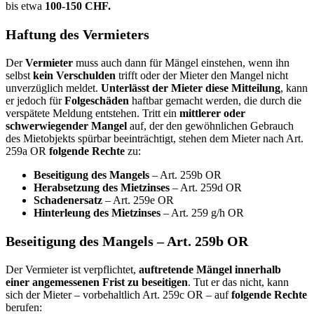
bis etwa
100-150 CHF.
Haftung des Vermieters
Der
Vermieter
muss auch dann für Mängel einstehen, wenn ihn
selbst
kein Verschulden
trifft oder der Mieter den Mangel nicht
unverzüglich meldet.
Unterlässt der Mieter diese Mitteilung
, kann
er jedoch für
Folgeschäden
haftbar gemacht werden, die durch die
verspätete Meldung entstehen. Tritt ein
mittlerer oder
schwerwiegender Mangel
auf, der den gewöhnlichen Gebrauch
des Mietobjekts spürbar beeinträchtigt, stehen dem Mieter nach Art.
259a OR
folgende Rechte
zu:
Beseitigung des Mangels
– Art. 259b OR
Herabsetzung des Mietzinses
– Art. 259d OR
Schadenersatz
– Art. 259e OR
Hinterleung des Mietzinses
– Art. 259 g/h OR
Beseitigung des Mangels – Art. 259b OR
Der Vermieter ist verpflichtet,
auftretende Mängel innerhalb
einer angemessenen Frist zu beseitigen
. Tut er das nicht, kann
sich der Mieter – vorbehaltlich Art. 259c OR – auf
folgende Rechte
berufen: