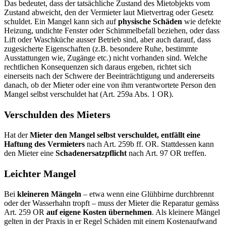
Das bedeutet, dass der tatsächliche Zustand des Mietobjekts vom
Zustand abweicht, den der Vermieter laut Mietvertrag oder Gesetz
schuldet. Ein Mangel kann sich auf
physische Schäden
wie defekte
Heizung, undichte Fenster oder Schimmelbefall beziehen, oder dass
Lift oder Waschküche ausser Betrieb sind, aber auch darauf, dass
zugesicherte Eigenschaften (z.B. besondere Ruhe, bestimmte
Ausstattungen wie, Zugänge etc.) nicht vorhanden sind. Welche
rechtlichen Konsequenzen sich daraus ergeben, richtet sich
einerseits nach der Schwere der Beeinträchtigung und andererseits
danach, ob der Mieter oder eine von ihm verantwortete Person den
Mangel selbst verschuldet hat (Art. 259a Abs. 1 OR).
Verschulden des Mieters
Hat der
Mieter den Mangel selbst verschuldet, entfällt eine
Haftung des Vermieters
nach Art. 259b ff. OR. Stattdessen kann
den Mieter eine
Schadenersatzpflicht
nach Art. 97 OR treffen.
Leichter Mangel
Bei
kleineren Mängeln
– etwa wenn eine Glühbirne durchbrennt
oder der Wasserhahn tropft – muss der Mieter die Reparatur gemäss
Art. 259 OR
auf eigene Kosten übernehmen
. Als kleinere Mängel
gelten in der Praxis in er Regel Schäden mit einem Kostenaufwand