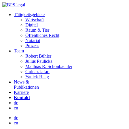
Inhalt
überspringen
Tätigkeitsgebiete
Wirtschaft
Digital
Raum & Tier
Öffentliches Recht
Notariat
Prozess
Team
Robert Bühler
Julius Paulicka
Matthias R. Schönbächler
Golnaz Jafari
Yanick Haag
News &
Publikationen
Karriere
Kontakt
de
en
de
en