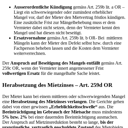
Ausserordentliche Kündigung
gemäss Art. 259b lit. a OR –
Liegt ein schwerwiegender oder zumindest erheblicher
Mangel vor, darf der Mieter den Mietvertrag fristlos kündigen.
Eine zusätzliche Frist zur Mängelbehebung muss er dem
Vermieter dabei nicht setzen, denn der Vermieter kennt den
Mangel und hat diesen nicht beseitigt.
Ersatzvornahme
gemäss Art. 259b lit. b OR- Bei mittleren
Mängeln kann der Mieter den Defekt selbst bzw. durch eine
Fachperson beheben lassen und die Kosten dem Vermieter
weiterverrechnen.
Der
Anspruch
auf Beseitigung des Mangels entfällt
gemäss Art.
259c OR, wenn der Vermieter innert angemessener Frist
vollwertigen Ersatz
für die mangelhafte Sache leistet.
Herabsetzung des Mietzinses – Art. 259d OR
Der Mieter kann bei einem mittleren oder schwerwiegenden Mangel
eine
Herabsetzung des Mietzinses verlangen
. Die Gerichte gehen
dabei von einer gewissen
„Erheblichkeitsschwelle“
aus. Die
Beeinträchtigung im Gebrauch der Mietsache
muss mindestens
5% bzw. 2%
bei einer dauernden Beeinträchtigung ausmachen.
Der Anspruch auf Mietzinsreduktion besteht so lange,
bis der
ursprüngliche, vertraglich geschuldete Zustand
des Mietobjekts