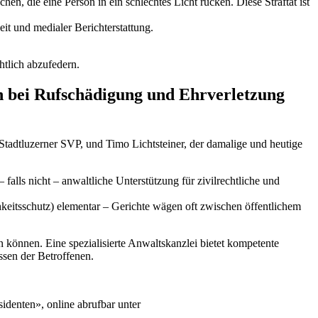
hen, die eine Person in ein schlechtes Licht rücken. Diese Straftat ist
it und medialer Berichterstattung.
chtlich abzufedern.
en bei Rufschädigung und Ehrverletzung
Stadtluzerner SVP, und Timo Lichtsteiner, der damalige und heutige
falls nicht – anwaltliche Unterstützung für zivilrechtliche und
ichkeitsschutz) elementar – Gerichte wägen oft zwischen öffentlichem
n können. Eine spezialisierte Anwaltskanzlei bietet kompetente
ssen der Betroffenen.
identen», online abrufbar unter