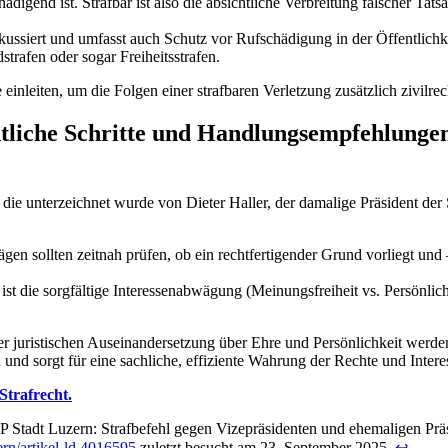
igend ist. Strafbar ist also die absichtliche Verbreitung falscher Tatsac
ussiert und umfasst auch Schutz vor Rufschädigung in der Öffentlichke
trafen oder sogar Freiheitsstrafen.
e einleiten, um die Folgen einer strafbaren Verletzung zusätzlich zivilre
chtliche Schritte und Handlungsempfehlung
die unterzeichnet wurde von Dieter Haller, der damalige Präsident der 
 sollten zeitnah prüfen, ob ein rechtfertigender Grund vorliegt und – 
ng ist die sorgfältige Interessenabwägung (Meinungsfreiheit vs. Persönl
er juristischen Auseinandersetzung über Ehre und Persönlichkeit werde
nd sorgt für eine sachliche, effiziente Wahrung der Rechte und Intere
Strafrecht.
 Stadt Luzern: Strafbefehl gegen Vizepräsidenten und ehemaligen Präs
ern/artikel-ld.4016595
zuletzt besucht am 23. September 2025.
↩︎