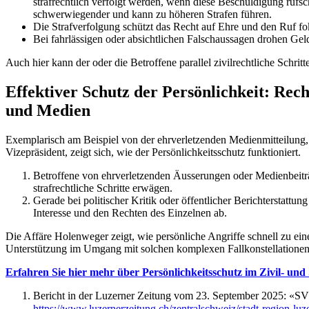
strafrechtlich verfolgt werden, wenn diese Beschuldigung rufschäd
schwerwiegender und kann zu höheren Strafen führen.
Die Strafverfolgung schützt das Recht auf Ehre und den Ruf fok
Bei fahrlässigen oder absichtlichen Falschaussagen drohen Gelds
Auch hier kann der oder die Betroffene parallel zivilrechtliche Schritt
Effektiver Schutz der Persönlichkeit: Re
und Medien
Exemplarisch am Beispiel von der ehrverletzenden Medienmitteilung, 
Vizepräsident, zeigt sich, wie der Persönlichkeitsschutz funktioniert.
Betroffene von ehrverletzenden Äusserungen oder Medienbeiträgen
strafrechtliche Schritte erwägen.
Gerade bei politischer Kritik oder öffentlicher Berichterstattu
Interesse und den Rechten des Einzelnen ab.
Die Affäre Holenweger zeigt, wie persönliche Angriffe schnell zu ein
Unterstützung im Umgang mit solchen komplexen Fallkonstellationen u
Erfahren Sie hier mehr über Persönlichkeitsschutz im Zivil- und 
Bericht in der Luzerner Zeitung vom 23. September 2025: «SVP
https://www.luzernerzeitung.ch/zentralschweiz/stadt-region-luz