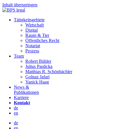
Inhalt überspringen
Tätigkeitsgebiete
Wirtschaft
Digital
Raum & Tier
Öffentliches Recht
Notariat
Prozess
Team
Robert Bühler
Julius Paulicka
Matthias R. Schönbächler
Golnaz Jafari
Yanick Haag
News &
Publikationen
Karriere
Kontakt
de
en
de
en