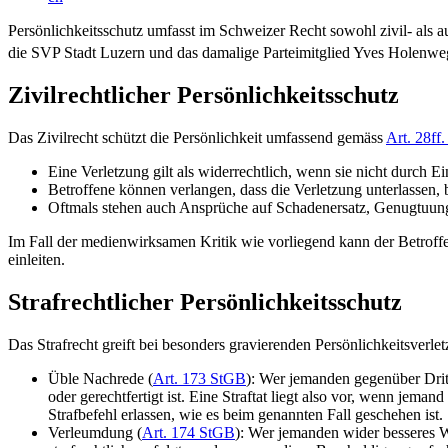
Persönlichkeitsschutz umfasst im Schweizer Recht sowohl zivil- als a
die SVP Stadt Luzern und das damalige Parteimitglied Yves Holenwe
Zivilrechtlicher Persönlichkeitsschutz
Das Zivilrecht schützt die Persönlichkeit umfassend gemäss
Art. 28ff
Eine Verletzung gilt als widerrechtlich, wenn sie nicht durch Ei
Betroffene können verlangen, dass die Verletzung unterlassen, bes
Oftmals stehen auch Ansprüche auf Schadenersatz, Genugtuung
Im Fall der medienwirksamen Kritik wie vorliegend kann der Betroffe
einleiten.
Strafrechtlicher Persönlichkeitsschutz
Das Strafrecht greift bei besonders gravierenden Persönlichkeitsve
Üble Nachrede (
Art. 173 StGB
): Wer jemanden gegenüber Dritt
oder gerechtfertigt ist. Eine Straftat liegt also vor, wenn jema
Strafbefehl erlassen, wie es beim genannten Fall geschehen ist.
Verleumdung (
Art. 174 StGB
): Wer jemanden wider besseres W