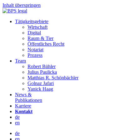
Inhalt überspringen
Tätigkeitsgebiete
Wirtschaft
Digital
Raum & Tier
Öffentliches Recht
Notariat
Prozess
Team
Robert Bühler
Julius Paulicka
Matthias R. Schönbächler
Golnaz Jafari
Yanick Haag
News &
Publikationen
Karriere
Kontakt
de
en
de
en