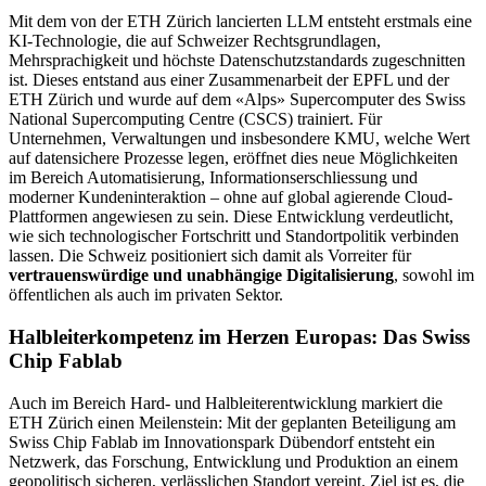
Mit dem von der ETH Zürich lancierten LLM entsteht erstmals eine
KI-Technologie, die auf Schweizer Rechtsgrundlagen,
Mehrsprachigkeit und höchste Datenschutzstandards zugeschnitten
ist. Dieses entstand aus einer Zusammenarbeit der EPFL und der
ETH Zürich und wurde auf dem «Alps» Supercomputer des Swiss
National Supercomputing Centre (CSCS) trainiert. Für
Unternehmen, Verwaltungen und insbesondere KMU, welche Wert
auf datensichere Prozesse legen, eröffnet dies neue Möglichkeiten
im Bereich Automatisierung, Informationserschliessung und
moderner Kundeninteraktion – ohne auf global agierende Cloud-
Plattformen angewiesen zu sein. Diese Entwicklung verdeutlicht,
wie sich technologischer Fortschritt und Standortpolitik verbinden
lassen. Die Schweiz positioniert sich damit als Vorreiter für
vertrauenswürdige und unabhängige Digitalisierung
, sowohl im
öffentlichen als auch im privaten Sektor.
Halbleiterkompetenz im Herzen Europas: Das Swiss
Chip Fablab
Auch im Bereich Hard- und Halbleiterentwicklung markiert die
ETH Zürich einen Meilenstein: Mit der geplanten Beteiligung am
Swiss Chip Fablab im Innovationspark Dübendorf entsteht ein
Netzwerk, das Forschung, Entwicklung und Produktion an einem
geopolitisch sicheren, verlässlichen Standort vereint. Ziel ist es, die