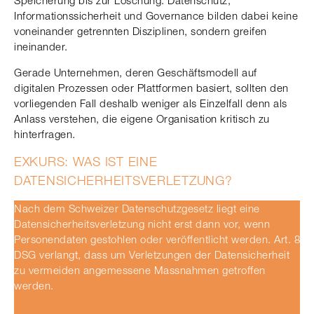
Speicherung bis zur Löschung. Datenschutz,
Informationssicherheit und Governance bilden dabei keine
voneinander getrennten Disziplinen, sondern greifen
ineinander.
Gerade Unternehmen, deren Geschäftsmodell auf
digitalen Prozessen oder Plattformen basiert, sollten den
vorliegenden Fall deshalb weniger als Einzelfall denn als
Anlass verstehen, die eigene Organisation kritisch zu
hinterfragen.
EXKURS: WAS IST EINE
DATENSICHERHEITSVERLETZUNG?
Nach dem Schweizer Datenschutzgesetz liegt eine
Datensicherheitsverletzung nicht erst dann vor, wenn
Personendaten gestohlen oder veröffentlicht werden. Art. 8
DSG verlangt, dass um Verletzungen der Datensicherheit
zu vermeiden angemessene Massnahmen getroffen
werden.