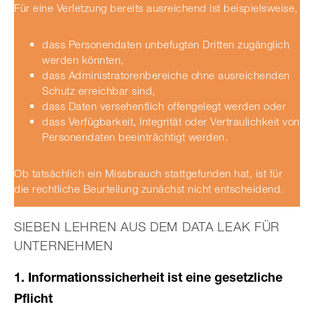
Für eine Verletzung bereits ausreichend ist beispielsweise,
dass Personendaten unbefugten Dritten zugänglich
werden könnten,
dass Administratorenbereiche ohne ausreichenden
Schutz erreichbar sind,
dass Daten versehentlich offengelegt werden oder
dass Verfügbarkeit, Integrität oder Vertraulichkeit von
Personendaten beeinträchtigt werden.
Ob tatsächlich ein Missbrauch stattgefunden hat, ist für
die rechtliche Beurteilung zunächst nicht entscheidend.
SIEBEN LEHREN AUS DEM DATA LEAK FÜR
UNTERNEHMEN
1. Informationssicherheit ist eine gesetzliche
Pflicht