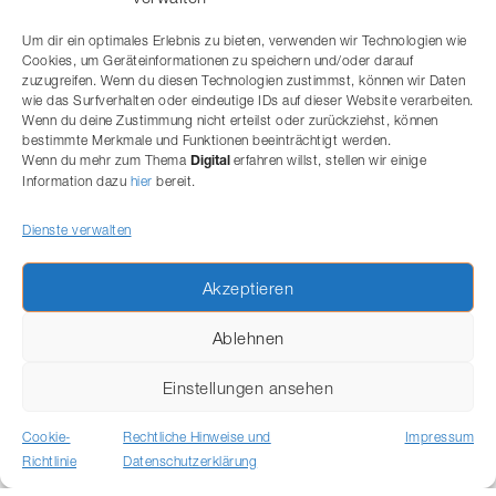
Unternehmen, die Datenschutz, Informationssicherheit und
digitale Governance frühzeitig zusammendenken, erfüllen
Um dir ein optimales Erlebnis zu bieten, verwenden wir Technologien wie
nicht nur gesetzliche Anforderungen. Sie schaffen
Cookies, um Geräteinformationen zu speichern und/oder darauf
Vertrauen bei Kunden, Mitarbeitenden und
zuzugreifen. Wenn du diesen Technologien zustimmst, können wir Daten
Geschäftspartnern – und stärken damit nachhaltig die
wie das Surfverhalten oder eindeutige IDs auf dieser Website verarbeiten.
Wenn du deine Zustimmung nicht erteilst oder zurückziehst, können
Resilienz ihres digitalen Geschäftsmodells.
bestimmte Merkmale und Funktionen beeinträchtigt werden.
Wenn du mehr zum Thema
erfahren willst, stellen wir einige
Kontaktieren Sie uns gerne unverbindlich bei Fragen rund
Digital
Information dazu
hier
bereit.
um Ihr digitales Geschäftsmodell.
Dienste verwalten
Akzeptieren
Ablehnen
Einstellungen ansehen
Cookie-
Rechtliche Hinweise und
Impressum
Impressum
Datenschutzerklärung
Richtlinie
Datenschutzerklärung