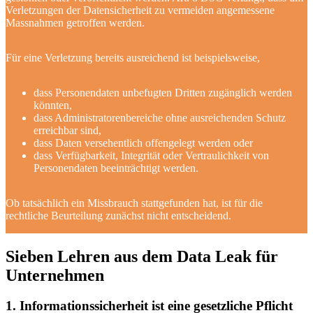
Verletzungen der Datensicherheit zu vermeiden angemessene
Massnahmen getroffen werden.
Für eine Verletzung bereits ausreichend ist beispielsweise,
dass Personendaten unbefugten Dritten zugänglich werden
könnten,
dass Administratorenbereiche ohne ausreichenden Schutz
erreichbar sind,
dass Daten versehentlich offengelegt werden oder
dass Verfügbarkeit, Integrität oder Vertraulichkeit von
Personendaten beeinträchtigt werden.
Ob tatsächlich ein Missbrauch stattgefunden hat, ist für die
rechtliche Beurteilung zunächst nicht entscheidend.
Sieben Lehren aus dem Data Leak für
Unternehmen
1. Informationssicherheit ist eine gesetzliche Pflicht