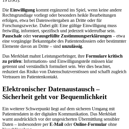
19 DSG).
Die
Einwilligung
kommt ergänzend ins Spiel, wenn keine andere
Rechtsgrundlage vorliegt oder besonders heikle Bearbeitungen
erfolgen, etwa bei Datenweitergaben an Dritte oder für
Forschungszwecke. Dabei gilt: Eine gültige Einwilligung muss
freiwillig, informiert, spezifisch und jederzeit widerrufbar sein.
Pauschale
oder
vorausgefüllte Zustimmungserklärungen
– etwa
eine vorgängige Bekanntgabe des Patientendossiers oder bestimmter
Elemente davon an Dritte – sind
unzulässig
.
Das Merkblatt mahnt Leistungserbringer, ihre
Formulare kritisch
zu prüfen
: Informations- und Einwilligungsteile müssen klar
getrennt und verständlich formuliert sein. Wer dies beachtet,
reduziert das Risiko von Datenschutzverstössen und schafft zugleich
Vertrauen im Patientenkontakt.
Elektronischer Datenaustausch –
Sicherheit geht vor Bequemlichkeit
Ein weiterer Schwerpunkt liegt auf dem sicheren Umgang mit
Patientendaten in der digitalen Kommunikation. Das Merkblatt
warnt ausdrücklich vor der ungesicherten Übermittlung sensibler
Daten – insbesondere per
E-Mail
oder
Online-Formular
ohne