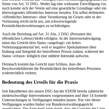
Sinne von Art. 31 DSG. Weder lag eine wirksame Einwilligung vor,
noch konnte sich der Verein auf eine gesetzliche Grundlage oder ein
überwiegendes öffentliches Interesse berufen. Ein selbst definiertes
«öffentliches Interesse» ohne Verankerung im Gesetz oder in der
Verfassung reicht nicht aus, um schwerwiegende
Persönlichkeitsverletzungen zu rechtfertigen.
Auch die Berufung auf Art. 31 Abs. 2 DSG (Personen des
öffentlichen Lebens) bleibt erfolglos. In der Interessenabwägung
misst das Gericht dem Status «angefragt» ein hohes
Verletzungspotenzial bei, weil er negative Spekulationen über
Haltung und Integrität der betroffenen Person zulässt, während der
Status «erfasst» lediglich eine mittlere Intensität aufweist.
Demnach kommt das Gericht zum Schluss, dass die
Beschwerdeführerin die Persönlichkeit der betroffenen Personen
widerrechtlich verletzt.
Bedeutung des Urteils für die Praxis
Seit Inkrafttreten des neuen DSG hat der EDÖB bereits zahlreiche
niederschwellige Interventionen vorgenommen und über 14 formelle
Untersuchungen in Verfügungen münden lassen. Nur vier dieser
Verfügungen wurden bisher vor Bundesverwaltungsgericht
angefochten. Der Entscheid zeigt damit, dass die Gerichte die Linie