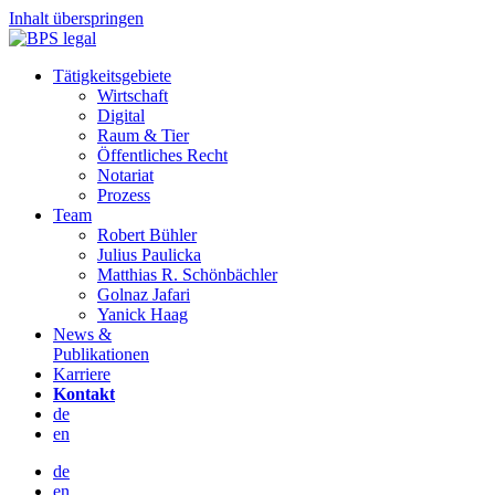
Inhalt überspringen
Tätigkeitsgebiete
Wirtschaft
Digital
Raum & Tier
Öffentliches Recht
Notariat
Prozess
Team
Robert Bühler
Julius Paulicka
Matthias R. Schönbächler
Golnaz Jafari
Yanick Haag
News &
Publikationen
Karriere
Kontakt
de
en
de
en