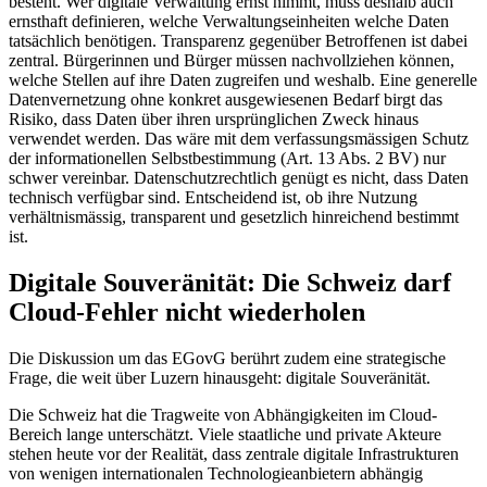
besteht. Wer digitale Verwaltung ernst nimmt, muss deshalb auch
ernsthaft definieren, welche Verwaltungseinheiten welche Daten
tatsächlich benötigen. Transparenz gegenüber Betroffenen ist dabei
zentral. Bürgerinnen und Bürger müssen nachvollziehen können,
welche Stellen auf ihre Daten zugreifen und weshalb. Eine generelle
Datenvernetzung ohne konkret ausgewiesenen Bedarf birgt das
Risiko, dass Daten über ihren ursprünglichen Zweck hinaus
verwendet werden. Das wäre mit dem verfassungsmässigen Schutz
der informationellen Selbstbestimmung (Art. 13 Abs. 2 BV) nur
schwer vereinbar. Datenschutzrechtlich genügt es nicht, dass Daten
technisch verfügbar sind. Entscheidend ist, ob ihre Nutzung
verhältnismässig, transparent und gesetzlich hinreichend bestimmt
ist.
Digitale Souveränität: Die Schweiz darf
Cloud-Fehler nicht wiederholen
Die Diskussion um das EGovG berührt zudem eine strategische
Frage, die weit über Luzern hinausgeht: digitale Souveränität.
Die Schweiz hat die Tragweite von Abhängigkeiten im Cloud-
Bereich lange unterschätzt. Viele staatliche und private Akteure
stehen heute vor der Realität, dass zentrale digitale Infrastrukturen
von wenigen internationalen Technologieanbietern abhängig