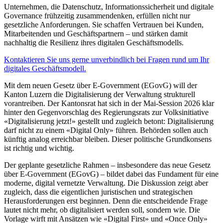
Unternehmen, die Datenschutz, Informationssicherheit und digitale
Governance frühzeitig zusammendenken, erfüllen nicht nur
gesetzliche Anforderungen. Sie schaffen Vertrauen bei Kunden,
Mitarbeitenden und Geschäftspartnern – und stärken damit
nachhaltig die Resilienz ihres digitalen Geschäftsmodells.
Kontaktieren Sie uns gerne unverbindlich bei Fragen rund um Ihr
digitales Geschäftsmodell.
Mit dem neuen Gesetz über E-Government (EGovG) will der
Kanton Luzern die Digitalisierung der Verwaltung strukturell
vorantreiben. Der Kantonsrat hat sich in der Mai-Session 2026 klar
hinter den Gegenvorschlag des Regierungsrats zur Volksinitiative
«Digitalisierung jetzt!» gestellt und zugleich betont: Digitalisierung
darf nicht zu einem «Digital Only» führen. Behörden sollen auch
künftig analog erreichbar bleiben. Dieser politische Grundkonsens
ist richtig und wichtig.
Der geplante gesetzliche Rahmen – insbesondere das neue Gesetz
über E-Government (EGovG) – bildet dabei das Fundament für eine
moderne, digital vernetzte Verwaltung. Die Diskussion zeigt aber
zugleich, dass die eigentlichen juristischen und strategischen
Herausforderungen erst beginnen. Denn die entscheidende Frage
lautet nicht mehr, ob digitalisiert werden soll, sondern wie. Die
Vorlage wirft mit Ansätzen wie «Digital First» und «Once Only»