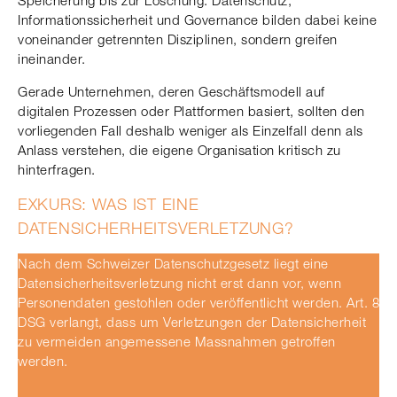
Speicherung bis zur Löschung. Datenschutz,
Informationssicherheit und Governance bilden dabei keine
voneinander getrennten Disziplinen, sondern greifen
ineinander.
Gerade Unternehmen, deren Geschäftsmodell auf
digitalen Prozessen oder Plattformen basiert, sollten den
vorliegenden Fall deshalb weniger als Einzelfall denn als
Anlass verstehen, die eigene Organisation kritisch zu
hinterfragen.
EXKURS: WAS IST EINE
DATENSICHERHEITSVERLETZUNG?
Nach dem Schweizer Datenschutzgesetz liegt eine
Datensicherheitsverletzung nicht erst dann vor, wenn
Personendaten gestohlen oder veröffentlicht werden. Art. 8
DSG verlangt, dass um Verletzungen der Datensicherheit
zu vermeiden angemessene Massnahmen getroffen
werden.