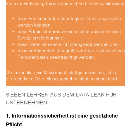
Für eine Verletzung bereits ausreichend ist beispielsweise,
dass Personendaten unbefugten Dritten zugänglich
werden könnten,
dass Administratorenbereiche ohne ausreichenden
Schutz erreichbar sind,
dass Daten versehentlich offengelegt werden oder
dass Verfügbarkeit, Integrität oder Vertraulichkeit von
Personendaten beeinträchtigt werden.
Ob tatsächlich ein Missbrauch stattgefunden hat, ist für
die rechtliche Beurteilung zunächst nicht entscheidend.
SIEBEN LEHREN AUS DEM DATA LEAK FÜR
UNTERNEHMEN
1. Informationssicherheit ist eine gesetzliche
Pflicht