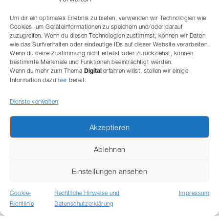
Unternehmen, die Datenschutz, Informationssicherheit und
digitale Governance frühzeitig zusammendenken, erfüllen
Um dir ein optimales Erlebnis zu bieten, verwenden wir Technologien wie
nicht nur gesetzliche Anforderungen. Sie schaffen
Cookies, um Geräteinformationen zu speichern und/oder darauf
Vertrauen bei Kunden, Mitarbeitenden und
zuzugreifen. Wenn du diesen Technologien zustimmst, können wir Daten
Geschäftspartnern – und stärken damit nachhaltig die
wie das Surfverhalten oder eindeutige IDs auf dieser Website verarbeiten.
Wenn du deine Zustimmung nicht erteilst oder zurückziehst, können
Resilienz ihres digitalen Geschäftsmodells.
bestimmte Merkmale und Funktionen beeinträchtigt werden.
Wenn du mehr zum Thema
erfahren willst, stellen wir einige
Kontaktieren Sie uns gerne unverbindlich bei Fragen rund
Digital
Information dazu
hier
bereit.
um Ihr digitales Geschäftsmodell.
Dienste verwalten
Akzeptieren
Ablehnen
Einstellungen ansehen
Cookie-
Rechtliche Hinweise und
Impressum
Impressum
Datenschutzerklärung
Richtlinie
Datenschutzerklärung