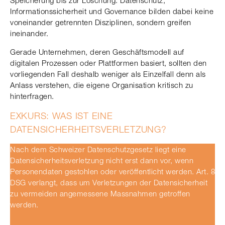
Speicherung bis zur Löschung. Datenschutz,
Informationssicherheit und Governance bilden dabei keine
voneinander getrennten Disziplinen, sondern greifen
ineinander.
Gerade Unternehmen, deren Geschäftsmodell auf
digitalen Prozessen oder Plattformen basiert, sollten den
vorliegenden Fall deshalb weniger als Einzelfall denn als
Anlass verstehen, die eigene Organisation kritisch zu
hinterfragen.
EXKURS: WAS IST EINE
DATENSICHERHEITSVERLETZUNG?
Nach dem Schweizer Datenschutzgesetz liegt eine
Datensicherheitsverletzung nicht erst dann vor, wenn
Personendaten gestohlen oder veröffentlicht werden. Art. 8
DSG verlangt, dass um Verletzungen der Datensicherheit
zu vermeiden angemessene Massnahmen getroffen
werden.