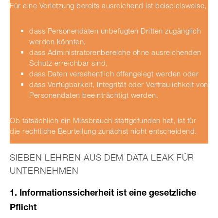
Für eine Verletzung bereits ausreichend ist beispielsweise,
dass Personendaten unbefugten Dritten zugänglich
werden könnten,
dass Administratorenbereiche ohne ausreichenden
Schutz erreichbar sind,
dass Daten versehentlich offengelegt werden oder
dass Verfügbarkeit, Integrität oder Vertraulichkeit von
Personendaten beeinträchtigt werden.
Ob tatsächlich ein Missbrauch stattgefunden hat, ist für
die rechtliche Beurteilung zunächst nicht entscheidend.
SIEBEN LEHREN AUS DEM DATA LEAK FÜR
UNTERNEHMEN
1. Informationssicherheit ist eine gesetzliche
Pflicht