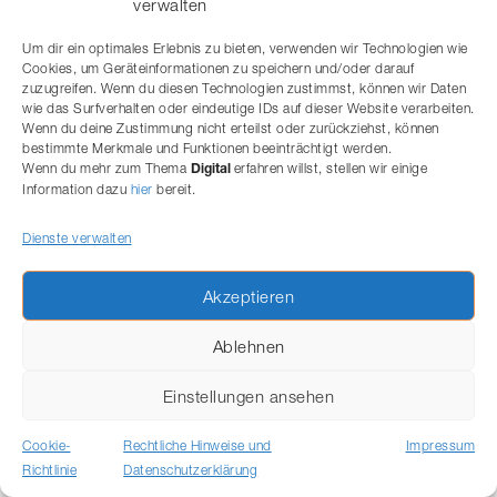
verwalten
Das Gericht bestätigt zunächst, dass das revidierte
Um dir ein optimales Erlebnis zu bieten, verwenden wir Technologien wie
Datenschutzgesetz
(DSG, in Kraft seit 1. September 2023)
Cookies, um Geräteinformationen zu speichern und/oder darauf
anwendbar ist. Entscheidend ist der Zeitpunkt der
zuzugreifen. Wenn du diesen Technologien zustimmst, können wir Daten
Eröffnung der formellen Untersuchung; blosse informelle
wie das Surfverhalten oder eindeutige IDs auf dieser Website verarbeiten.
Wenn du deine Zustimmung nicht erteilst oder zurückziehst, können
Vorabklärungen und die Beantwortung von Anfragen
bestimmte Merkmale und Funktionen beeinträchtigt werden.
begründen noch keine hängige Untersuchung im Sinne
Wenn du mehr zum Thema
erfahren willst, stellen wir einige
Digital
des Übergangsrechts.
Information dazu
hier
bereit.
Die Beschwerdeführerin rügte, die Vorinstanz habe das
Dienste verwalten
Akteneinsichtsrecht verletzt, in dem sie ihr die Anzeigen
nur anonymisiert zugänglich gemacht hat. Das Gericht
erachtete das Vorgehen des EDÖB jedoch als
Akzeptieren
rechtmässig: Das öffentliche Interesse an einer
funktionierenden Datenschutzaufsicht überwiegt das
Ablehnen
Interesse der Betreiberin an der Identität der
Hinweisgebenden.
Einstellungen ansehen
MATERIELLE KERNPUNKTE
Cookie-
Rechtliche Hinweise und
Impressum
Richtlinie
Datenschutzerklärung
(DATENSCHUTZGRUNDSÄTZE UND